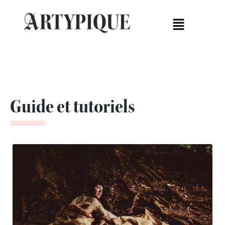
contenu
Aller
principal
Menu
au
contenu
Guide et tutoriels